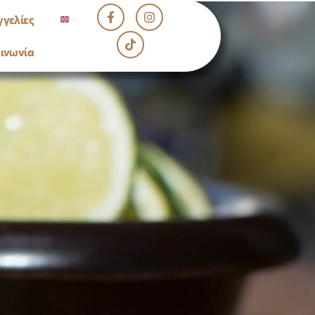
γελίες
ινωνία